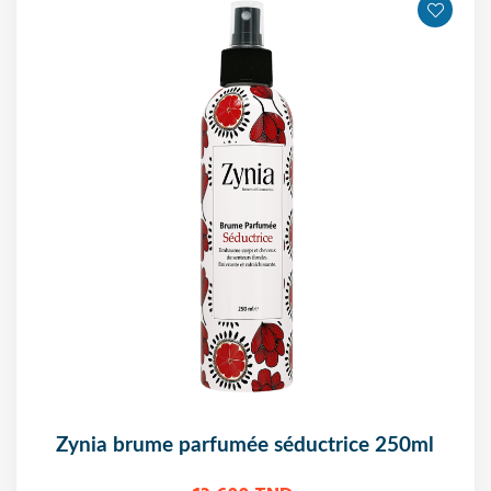
zynia brume parfumée séductrice 250ml