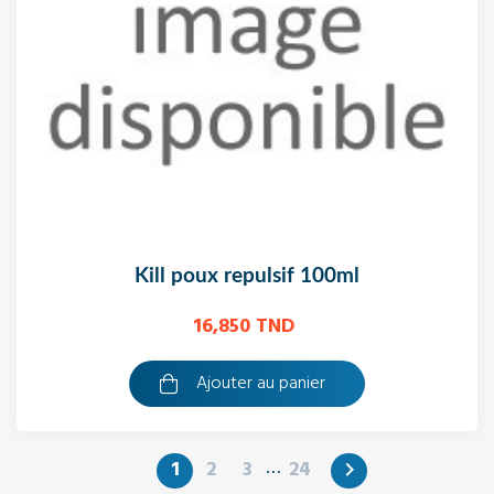
kill poux repulsif 100ml
16,850 TND
Ajouter au panier
…
1
2
3
24
