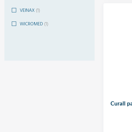
VEINAX
(1)
WICROMED
(1)
curall pansement tatto enfant