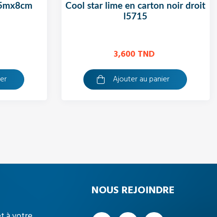
0,5mx8cm
cool star lime en carton noir droit
l5715
3,600 TND
ier
Ajouter au panier
NOUS REJOINDRE
t à votre