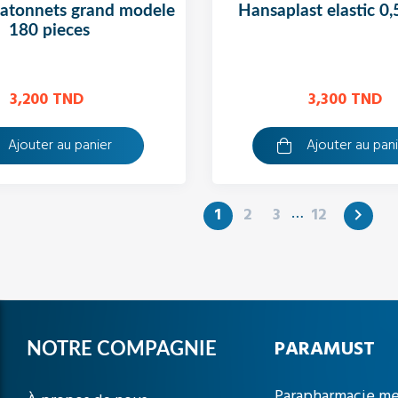
hansaplast elastic 
180 pieces
3,200 TND
3,300 TND
Ajouter au panier
Ajouter au pan
…
1
2
3
12

PARAMUST
NOTRE COMPAGNIE
Parapharmacie me