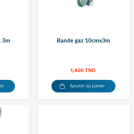
x 3m
bande gaz 10cmx3m
1,400 TND
ier
Ajouter au panier