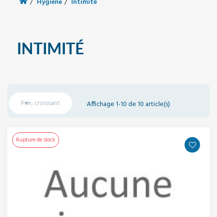
Hygiène
Intimité
INTIMITÉ

Prix, croissant
Affichage 1-10 de 10 article(s)
Rupture de stock