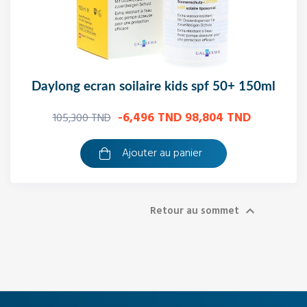
daylong ecran soilaire kids spf 50+ 150ml
-6,496 TND
98,804 TND
105,300 TND
Ajouter au panier
Retour au sommet
