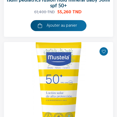
isdin pediatrics fusion fluid mineral baby 50ml
spf 50+
55,260 TND
61,400 TND
Ajouter au panier