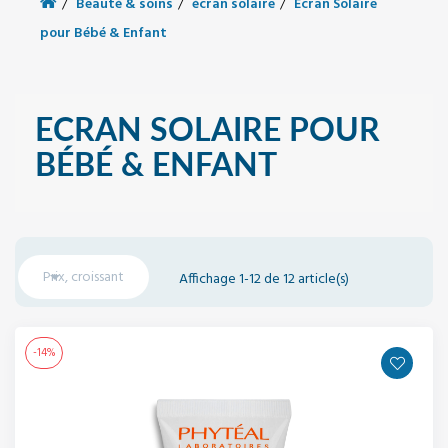
Beauté & soins
écran solaire
Ecran Solaire
pour Bébé & Enfant
ECRAN SOLAIRE POUR
BÉBÉ & ENFANT

Prix, croissant
Affichage 1-12 de 12 article(s)
-14%