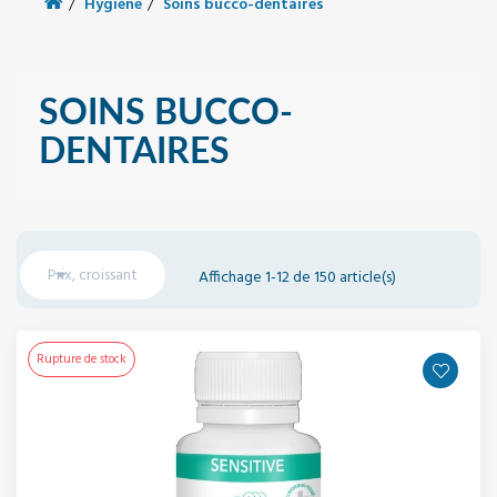
Hygiène
Soins bucco-dentaires
SOINS BUCCO-
DENTAIRES

Prix, croissant
Affichage 1-12 de 150 article(s)
Rupture de stock