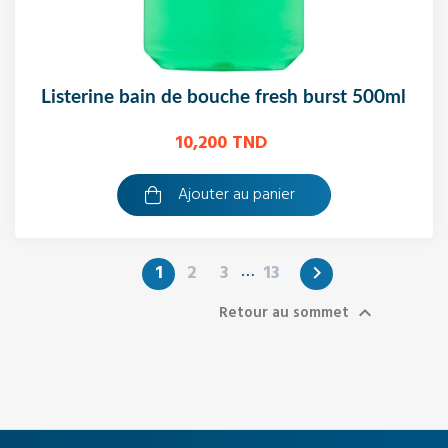
listerine bain de bouche fresh burst 500ml
10,200 TND
Ajouter au panier
…
1
2
3
13

Retour au sommet
