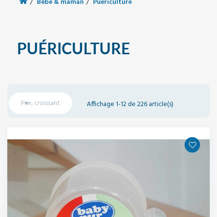
Bébé & maman
Puériculture
PUÉRICULTURE

Prix, croissant
Affichage 1-12 de 226 article(s)