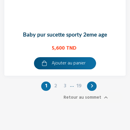
baby pur sucette sporty 2eme age
5,600 TND
Ajouter au panier
…
1
2
3
19

Retour au sommet
