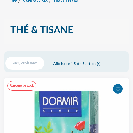
Nature & bio
Thé & Tisane
THÉ & TISANE

Prix, croissant
Affichage 1-5 de 5 article(s)
Rupture de stock