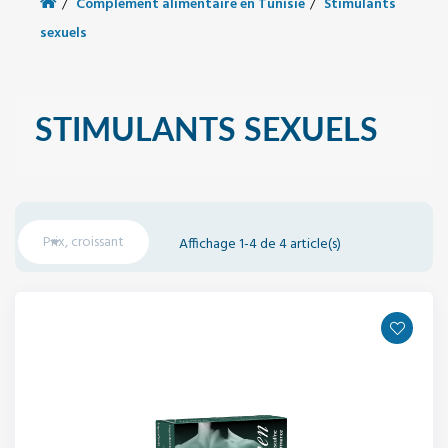
Complément alimentaire en Tunisie
Stimulants
sexuels
STIMULANTS SEXUELS

Prix, croissant
Affichage 1-4 de 4 article(s)