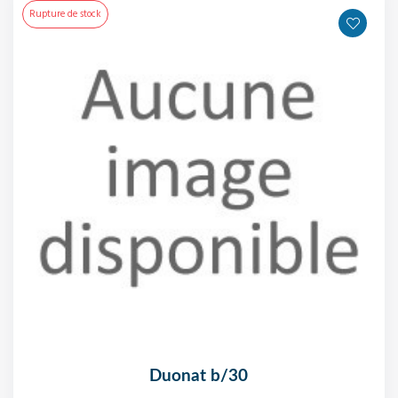
Rupture de stock
duonat b/30