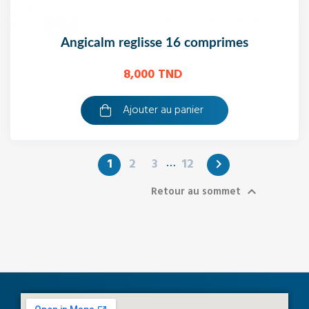
angicalm reglisse 16 comprimes
8,000 TND
Ajouter au panier
…
1
2
3
12

Retour au sommet
