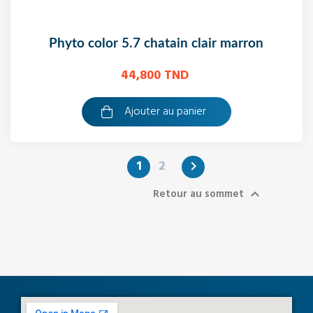
phyto color 5.7 chatain clair marron
44,800 TND
Ajouter au panier
1
2

Retour au sommet
