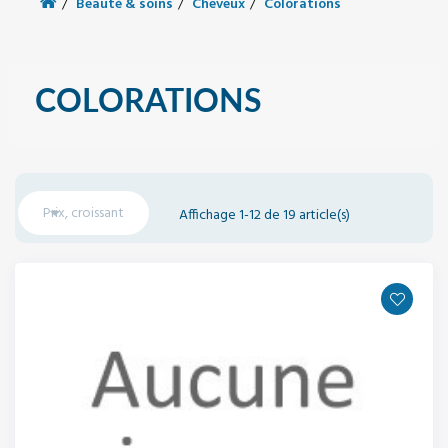
Beauté & soins
Cheveux
Colorations
COLORATIONS

Prix, croissant
Affichage 1-12 de 19 article(s)