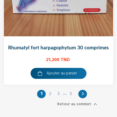
rhumatyl fort harpagophytum 30 comprimes
21,200 TND
Ajouter au panier
…
1
2
3
5

Retour au sommet
