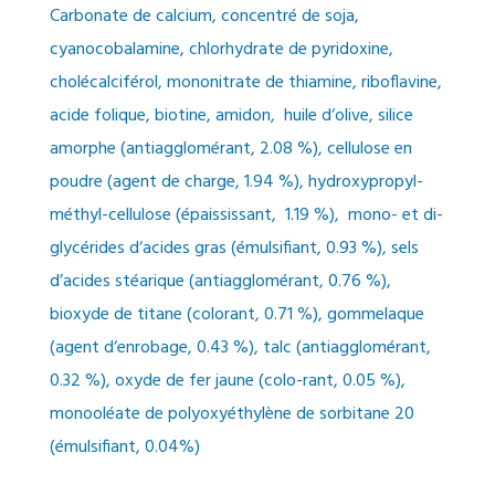
Carbonate de calcium, concentré de soja,
cyanocobalamine, chlorhydrate de pyridoxine,
cholécalciférol, mononitrate de thiamine, riboflavine,
acide folique, biotine, amidon,
huile d‘olive, silice
amorphe (antiagglomérant, 2.08 %), cellulose en
poudre (agent de charge, 1.94 %), hydroxypropyl-
méthyl-cellulose (épaississant,
1.19 %),
mono- et di-
glycérides d‘acides gras (émulsifiant, 0.93 %), sels
d’acides stéarique (antiagglomérant, 0.76 %),
bioxyde de titane (colorant, 0.71 %), gommelaque
(agent d‘enrobage, 0.43 %), talc (antiagglomérant,
0.32 %), oxyde de fer jaune (colo-rant, 0.05 %),
monooléate de polyoxyéthylène de sorbitane 20
(émulsifiant, 0.04%)