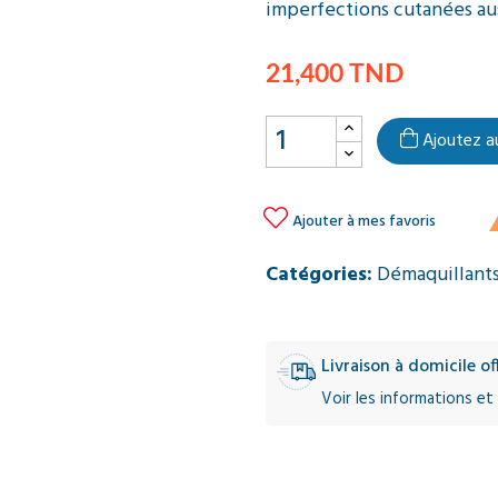
imperfections cutanées aus
21,400 TND
Ajoutez a

Ajouter à mes favoris
Catégories:
Démaquillants
Livraison à domicile o
Voir les informations et 