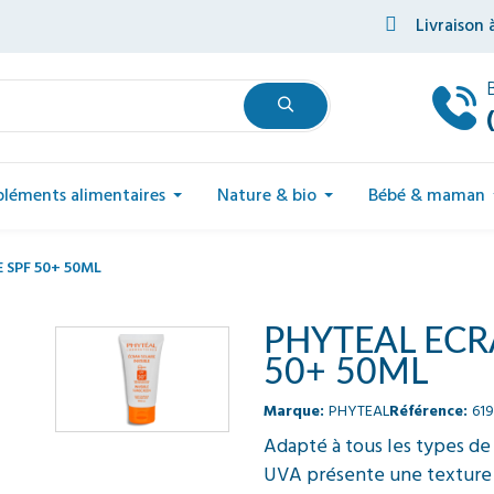
Livraison 
léments alimentaires
Nature & bio
Bébé & maman
 SPF 50+ 50ML
PHYTEAL ECRA
50+ 50ML
Marque:
PHYTEAL
Référence:
61
Adapté à tous les types de
UVA présente une texture f