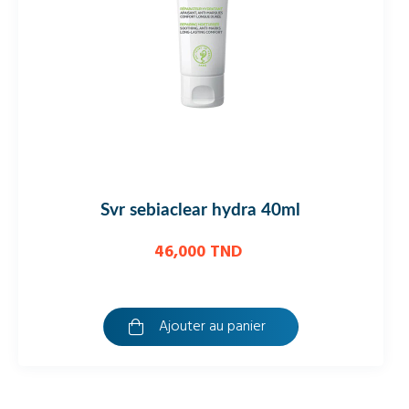
svr sebiaclear creme spf50+ 40ml
54,400 TND
48,960 TND
Ajouter au panier