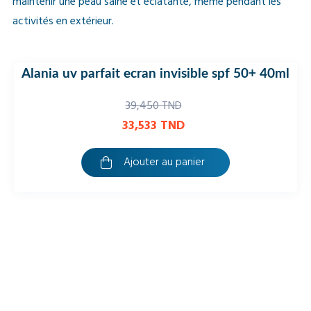
maintenir une peau saine et éclatante, même pendant les
activités en extérieur.
alania uv parfait ecran teinte light 01 spf50+
-15%
Rupture de stock
40ml
40,950 TND
34,808 TND
Ajouter au panier