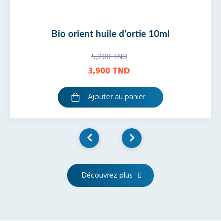
io orient huile d'ortie 10ml
bio
5,200 TND
3,900 TND
Ajouter au panier
Découvrez plus