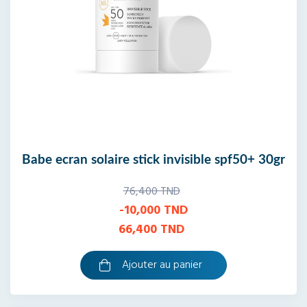
bioderma photoderm brume invisible spf50+
150ml
74,300 TND
66,870 TND
Ajouter au panier