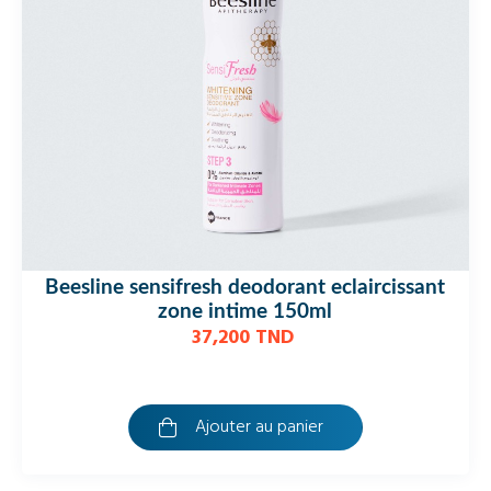
beesline savon eclaricissant zone intime
110gr
15,700 TND
Ajouter au panier