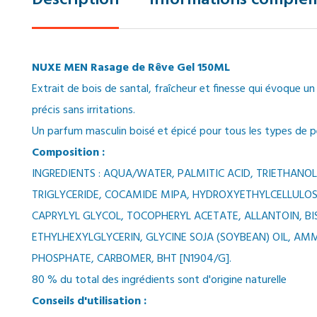
Description
Informations complém
NUXE MEN Rasage de Rêve Gel 150ML
Extrait de bois de santal, fraîcheur et finesse qui évoque 
précis sans irritations.
Un parfum masculin boisé et épicé pour tous les types de 
Composition :
INGREDIENTS : AQUA/WATER, PALMITIC ACID, TRIETHANO
TRIGLYCERIDE, COCAMIDE MIPA, HYDROXYETHYLCELLULO
CAPRYLYL GLYCOL, TOCOPHERYL ACETATE, ALLANTOIN, B
ETHYLHEXYLGLYCERIN, GLYCINE SOJA (SOYBEAN) OIL, A
PHOSPHATE, CARBOMER, BHT [N1904/G].
80 % du total des ingrédients sont d'origine naturelle
Conseils d'utilisation :