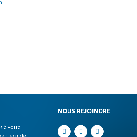
n.
NOUS REJOINDRE
t à votre
ge choix de