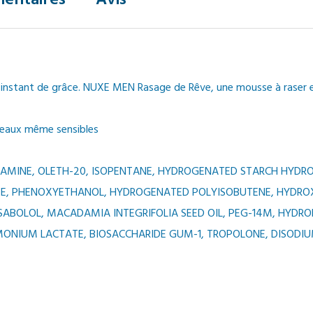
entaires
Avis
un instant de grâce. NUXE MEN Rasage de Rêve, une mousse à raser e
peaux même sensibles
LAMINE, OLETH-20, ISOPENTANE, HYDROGENATED STARCH HYDROL
SE, PHENOXYETHANOL, HYDROGENATED POLYISOBUTENE, HYDROX
ISABOLOL, MACADAMIA INTEGRIFOLIA SEED OIL, PEG-14M, HYDR
MMONIUM LACTATE, BIOSACCHARIDE GUM-1, TROPOLONE, DISODIU