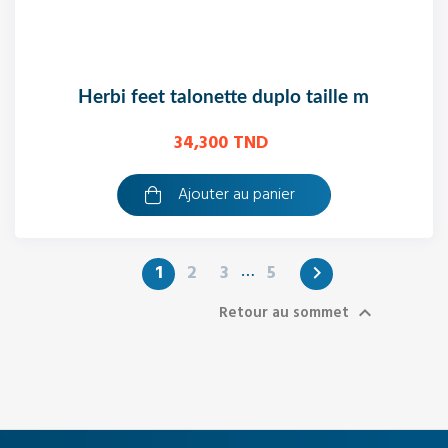
herbi feet talonette duplo taille m
34,300 TND
Ajouter au panier
…
1
2
3
5

Retour au sommet
