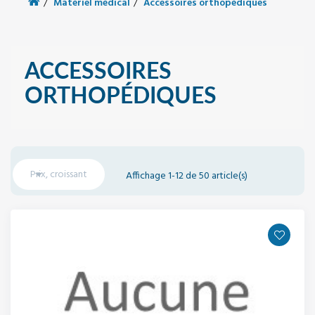
Matériel médical
Accessoires orthopédiques
ACCESSOIRES
ORTHOPÉDIQUES

Prix, croissant
Affichage 1-12 de 50 article(s)