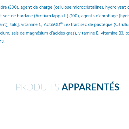
dre (300), agent de charge (cellulose microcristalline), hydrolysat 
rait sec de bardane (Arctium lappa L.) (100), agents d'enrobage [h
llant), talc], vitamine C, ActiSOD® : extrait sec de pastèque (Citru
icium, sels de magnésium d’acides gras), vitamine E, vitamine B3, 
12.
PRODUITS
APPARENTÉS