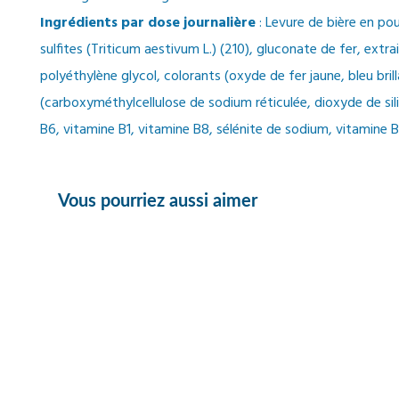
Ingrédients par dose journalière
: Levure de bière en pou
sulfites (Triticum aestivum L.) (210), gluconate de fer, ext
polyéthylène glycol, colorants (oxyde de fer jaune, bleu bri
(carboxyméthylcellulose de sodium réticulée, dioxyde de sil
B6, vitamine B1, vitamine B8, sélénite de sodium, vitamine B
Vous pourriez aussi aimer