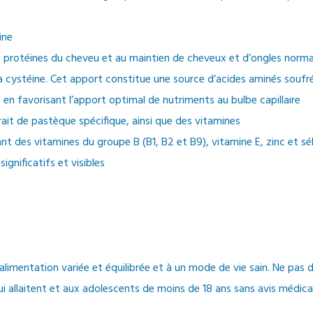
ine
es protéines du cheveu et au maintien de cheveux et d’ongles norm
la cystéine. Cet apport constitue une source d’acides aminés soufr
ire en favorisant l’apport optimal de nutriments au bulbe capillaire
ait de pastèque spécifique, ainsi que des vitamines
nt des vitamines du groupe B (B1, B2 et B9), vitamine E, zinc et sélé
gnificatifs et visibles
imentation variée et équilibrée et à un mode de vie sain. Ne pas dé
i allaitent et aux adolescents de moins de 18 ans sans avis médic