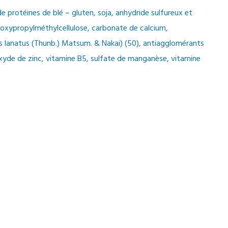
de protéines de blé – gluten, soja, anhydride sulfureux et
ydroxypropylméthylcellulose, carbonate de calcium,
llus lanatus (Thunb.) Matsum. & Nakai) (50), antiagglomérants
oxyde de zinc, vitamine B5, sulfate de manganèse, vitamine