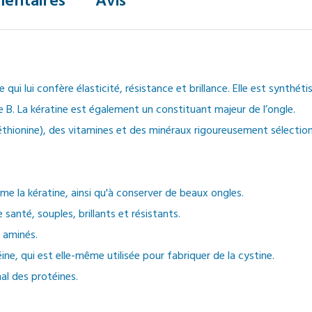
entaires
Avis
ui lui confère élasticité, résistance et brillance. Elle est synthéti
e B. La kératine est également un constituant majeur de l’ongle.
éthionine), des vitamines et des minéraux rigoureusement sélectio
e la kératine, ainsi qu'à conserver de beaux ongles.
anté, souples, brillants et résistants.
 aminés.
ne, qui est elle-même utilisée pour fabriquer de la cystine.
l des protéines.