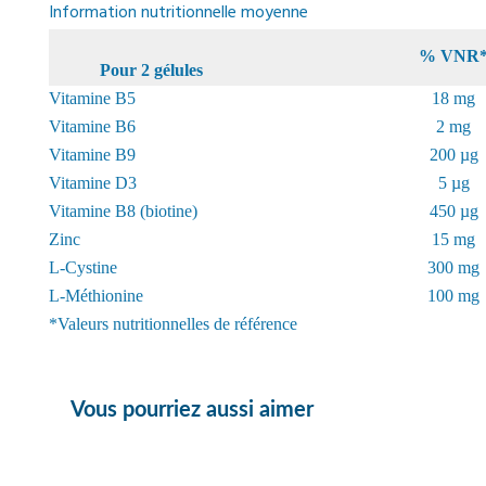
Information nutritionnelle moyenne
% VNR
Pour 2 gélules
Vitamine B5
18 mg
Vitamine B6
2 mg
Vitamine B9
200 µg
Vitamine D3
5 µg
Vitamine B8 (biotine)
450 µg
Zinc
15 mg
L-Cystine
300 mg
L-Méthionine
100 mg
*Valeurs nutritionnelles de référence
Vous pourriez aussi aimer