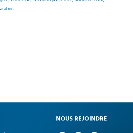
 gum, citric acid, tocopheryl acetate, disodium edta,
araben.
NOUS REJOINDRE