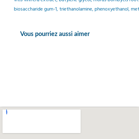
vitis vinifera extract, butylene glycol, morus bombycis root
biosaccharide gum-1, triethanolamine, phenoxyethanol, met
Vous pourriez aussi aimer