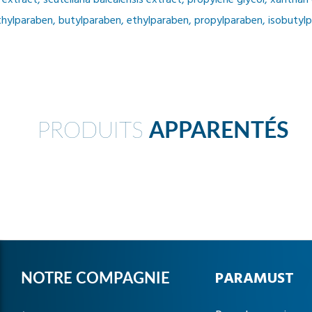
 extract, scutellaria baicalensis extract, propylene glycol, xanthan
hylparaben, butylparaben, ethylparaben, propylparaben, isobutylp
PRODUITS
APPARENTÉS
PARAMUST
NOTRE COMPAGNIE