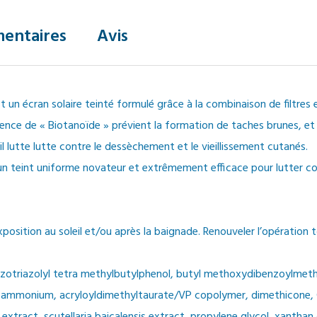
entaires
Avis
cran solaire teinté formulé grâce à la combinaison de filtres et
ence de « Biotanoïde » prévient la formation de taches brunes, et
l lutte lutte contre le dessèchement et le vieillissement cutanés.
n teint uniforme novateur et extrêmement efficace pour lutter contr
sition au soleil et/ou après la baignade. Renouveler l’opération t
nzotriazolyl tetra methylbutylphenol, butyl methoxydibenzoylmeth
, ammonium, acryloyldimethyltaurate/VP copolymer, dimethicone, C