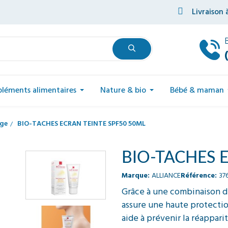
Livraison 
léments alimentaires
Nature & bio
Bébé & maman
age
BIO-TACHES ECRAN TEINTE SPF50 50ML
BIO-TACHES 
Marque:
ALLIANCE
Référence:
37
Grâce à une combinaison de
assure une haute protecti
aide à prévenir la réappari